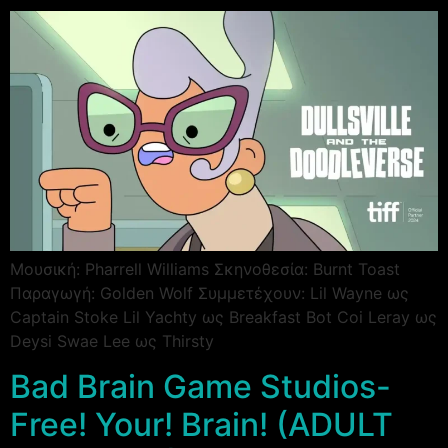
Μουσική: Pharrell Williams Σκηνοθεσία: Burnt Toast
Παραγωγή: Golden Wolf Συμμετέχουν: Lil Wayne ως
Captain Stoke Lil Yachty ως Breakfast Bot Coi Leray ως
Deysi Swae Lee ως Thirsty
Bad Brain Game Studios-
Free! Your! Brain! (ADULT