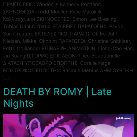
ΠΡΑΚΤΟΡΕΙΟ: Wieden + Kennedy Portland
ΣΚΗΝΟΘΕΣΙΑ: Todd Mueller, Kylie Matulick
Καλλιτεχνικοί ΣΚΗΝΟΘΕΤΕΣ: Simon Lee Bresling,
Tobias Dahl Orderud ΕΤΑΙΡΕΙΕΣ ΠΑΡΑΓΩΓΗΣ: Psyop,
Sun Creature ΕΚΤΕΛΕΣΤΙΚΟΙ ΠΑΡΑΓΩΓΟΙ: Bo Juhl
Nielsen, Mikkel Okholm ΠΑΡΑΓΩΓΟΙ: Christine Snitkjaer,
Fritte Colliander ΕΠΙΒΛΕΨΗ ANIMATION: Liane-Cho Han,
Jin Kuang ΙΣΤΟΡΙΚΟ ΕΠΙΠΛΕΟΝ: Theo Boubounelle
ΔΙΑΤΑΞΗ ΥΠΟΒΑΘΡΟ ΕΠΟΠΤΗΣ: Coralie Nagel
ΕΠΙΣΤΡΟΦΟΣ ΕΠΟΠΤΗΣ: Rasmus Møbius ΔΗΜΙΟΥΡΓΙΚΗ
[…]
DEATH BY ROMY | Late
Nights