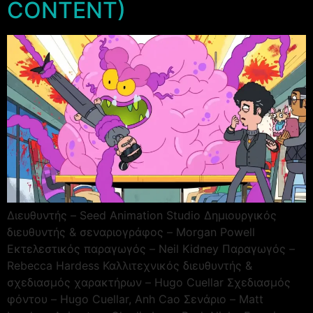
CONTENT)
Διευθυντής – Seed Animation Studio Δημιουργικός
διευθυντής & σεναριογράφος – Morgan Powell
Εκτελεστικός παραγωγός – Neil Kidney Παραγωγός –
Rebecca Hardess Καλλιτεχνικός διευθυντής &
σχεδιασμός χαρακτήρων – Hugo Cuellar Σχεδιασμός
φόντου – Hugo Cuellar, Anh Cao Σενάριο – Matt