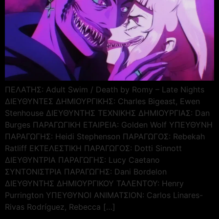
ΠΕΛΑΤΗΣ: Adult Swim / Death by Romy – Late Nights
ΔΙΕΥΘΥΝΤΕΣ ΔΗΜΙΟΥΡΓΙΚΗΣ: Charles Bigeast, Ewen
Stenhouse ΔΙΕΥΘΥΝΤΗΣ ΤΕΧΝΙΚΗΣ ΔΗΜΙΟΥΡΓΙΑΣ: Dan
Burges ΠΑΡΑΓΩΓΙΚΗ ΕΤΑΙΡΕΙΑ: Golden Wolf ΥΠΕΥΘΥΝΗ
ΠΑΡΑΓΩΓΗΣ: Heidi Stephenson ΠΑΡΑΓΩΓΟΣ: Rebekah
Ratliff ΕΚΤΕΛΕΣΤΙΚΗ ΠΑΡΑΓΩΓΟΣ: Dotti Sinnott
ΔΙΕΥΘΥΝΤΡΙΑ ΠΑΡΑΓΩΓΗΣ: Lucy Caetano
ΣΥΝΤΟΝΙΣΤΡΙΑ ΠΑΡΑΓΩΓΗΣ: Dani Bordelon
ΔΙΕΥΘΥΝΤΗΣ ΔΗΜΙΟΥΡΓΙΚΟΥ ΤΑΛΕΝΤΟΥ: Henry
Purrington ΥΠΕΥΘΥΝΟΙ ΑΝΙΜΑΤΣΙΟΝ: Carlos Linares-
Rivas Rodríguez, Rebecca […]