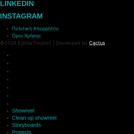
LINKEDIN
INSTAGRAM
Πολιτική Απορρήτου
Όροι Χρήσης
©2026 Elpida Fousteri | Developed by
Cactus
Showreel
Clean up showreel
Storyboards
Projects
Sketchbook
Portfolio
About
Showreel
Clean up showreel
Storyboards
Projects