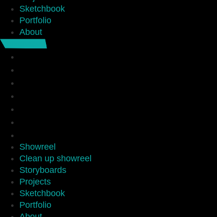
Sketchbook
Portfolio
About
Επικοινωνία
Showreel
Clean up showreel
Storyboards
Projects
Sketchbook
Portfolio
About
Showreel
Clean up showreel
Storyboards
Projects
Sketchbook
Portfolio
About